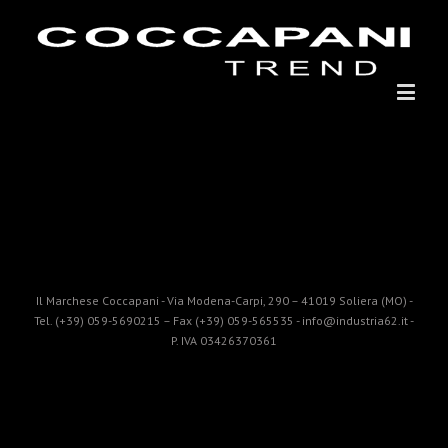
Il Marchese Coccapani - Via Modena-Carpi, 290 – 41019 Soliera (MO) -
Tel. (+39) 059-5690215 – Fax (+39) 059-565535 - info@industria62.it -
P. IVA 03426370361